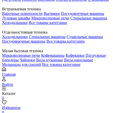
Встраиваемая техника
Варочные поверхности
Вытяжки
Посудомоечные машины
Духовые шкафы
Микроволновые печи
Стиральные машины
Холодильники
Все товары категории
Отдельностоящая техника
Холодильники
Стиральные машины
Сушильные машины
Посудомоечные машины
Все товары категории
Малая бытовая техника
Микроволновые печи
Кофемашины
Кофеварки
Погружные
блендеры
Чайники
Весы кухонные
Весы напольные
Мельницы для специй
Все товары категории
Главная
Войти
Каталог
0
Избранное
0