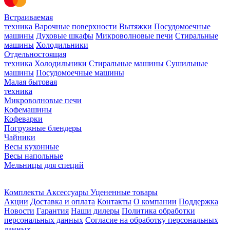
Встраиваемая
техника
Варочные поверхности
Вытяжки
Посудомоечные
машины
Духовые шкафы
Микроволновые печи
Стиральные
машины
Холодильники
Отдельностоящая
техника
Холодильники
Стиральные машины
Сушильные
машины
Посудомоечные машины
Малая бытовая
техника
Микроволновые печи
Кофемашины
Кофеварки
Погружные блендеры
Чайники
Весы кухонные
Весы напольные
Мельницы для специй
Комплекты
Аксессуары
Уцененные товары
Акции
Доставка и оплата
Контакты
О компании
Поддержка
Новости
Гарантия
Наши дилеры
Политика обработки
персональных данных
Согласие на обработку персональных
данных