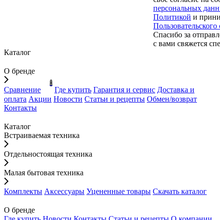
персональных дан
Политикой
и прини
Пользовательского
Спасибо за отправл
с вами свяжется сп
Каталог
О бренде
0
Сравнение
Где купить
Гарантия и сервис
Доставка и
оплата
Акции
Новости
Статьи и рецепты
Обмен/возврат
Контакты
Каталог
Встраиваемая техника
Отдельностоящая техника
Малая бытовая техника
Комплекты
Аксессуары
Уцененные товары
Скачать каталог
О бренде
Где купить
Новости
Контакты
Статьи и рецепты
О компании