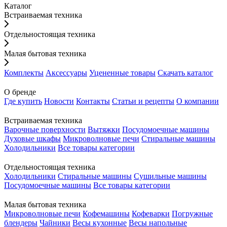
Каталог
Встраиваемая техника
Отдельностоящая техника
Малая бытовая техника
Комплекты
Аксессуары
Уцененные товары
Скачать каталог
О бренде
Где купить
Новости
Контакты
Статьи и рецепты
О компании
Встраиваемая техника
Варочные поверхности
Вытяжки
Посудомоечные машины
Духовые шкафы
Микроволновые печи
Стиральные машины
Холодильники
Все товары категории
Отдельностоящая техника
Холодильники
Стиральные машины
Сушильные машины
Посудомоечные машины
Все товары категории
Малая бытовая техника
Микроволновые печи
Кофемашины
Кофеварки
Погружные
блендеры
Чайники
Весы кухонные
Весы напольные