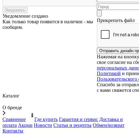
Уведомить
Уведомление создано
Прикрепить файл
Как только товар появится в наличии - мы
сообщим.
Нажимая на кнопку 
свое согласие на с
персональных дан
Политикой
и прини
Пользовательского
Спасибо за отправл
с вами свяжется сп
Каталог
О бренде
0
Сравнение
Где купить
Гарантия и сервис
Доставка и
оплата
Акции
Новости
Статьи и рецепты
Обмен/возврат
Контакты