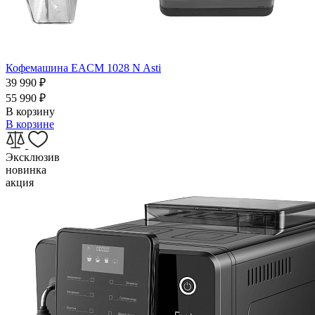
Кофемашина EACM 1028 N Asti
39 990
₽
55 990
₽
В корзину
В корзине
Эксклюзив
новинка
акция