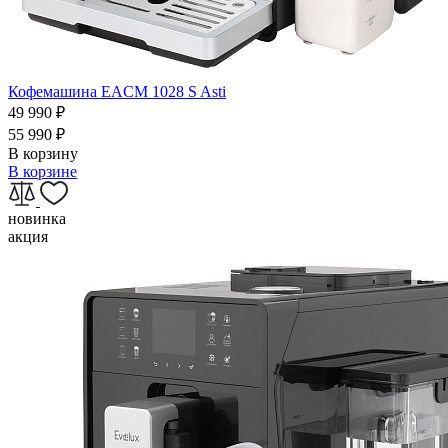
Кофемашина EACM 1028 S Asti
49 990
₽
55 990
₽
В корзину
В корзине
новинка
акция