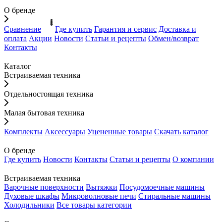
О бренде
0
Сравнение
Где купить
Гарантия и сервис
Доставка и
оплата
Акции
Новости
Статьи и рецепты
Обмен/возврат
Контакты
Каталог
Встраиваемая техника
Отдельностоящая техника
Малая бытовая техника
Комплекты
Аксессуары
Уцененные товары
Скачать каталог
О бренде
Где купить
Новости
Контакты
Статьи и рецепты
О компании
Встраиваемая техника
Варочные поверхности
Вытяжки
Посудомоечные машины
Духовые шкафы
Микроволновые печи
Стиральные машины
Холодильники
Все товары категории