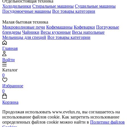
Отдельностоящая техника
Холодильники
Стиральные машины
Сушильные машины
Посудомоечные машины
Все товары категории
Малая бытовая техника
Микроволновые печи
Кофемашины
Кофеварки
Погружные
блендеры
Чайники
Весы кухонные
Весы напольные
Мельницы для специй
Все товары категории
Главная
Войти
Каталог
0
Избранное
0
Корзина
Продолжая использовать www.evelux.ru, вы соглашаетесь на
использование файлов cookie. Как запретить использование
определенных файлов cookie можно найти в
Политике файлов