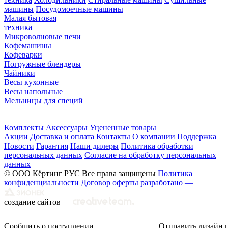
машины
Посудомоечные машины
Малая бытовая
техника
Микроволновые печи
Кофемашины
Кофеварки
Погружные блендеры
Чайники
Весы кухонные
Весы напольные
Мельницы для специй
Комплекты
Аксессуары
Уцененные товары
Акции
Доставка и оплата
Контакты
О компании
Поддержка
Новости
Гарантия
Наши дилеры
Политика обработки
персональных данных
Согласие на обработку персональных
данных
© ООО Кёртинг РУС Все права защищены
Политика
конфиденциальности
Договор оферты
разработано —
создание сайтов —
Сообщить о поступлении
Отправить дизайн 