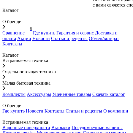
с вами свяжется сп
Каталог
О бренде
0
Сравнение
Где купить
Гарантия и сервис
Доставка и
оплата
Акции
Новости
Статьи и рецепты
Обмен/возврат
Контакты
Каталог
Встраиваемая техника
Отдельностоящая техника
Малая бытовая техника
Комплекты
Аксессуары
Уцененные товары
Скачать каталог
О бренде
Где купить
Новости
Контакты
Статьи и рецепты
О компании
Встраиваемая техника
Варочные поверхности
Вытяжки
Посудомоечные машины
Духовые шкафы
Микроволновые печи
Стиральные машины