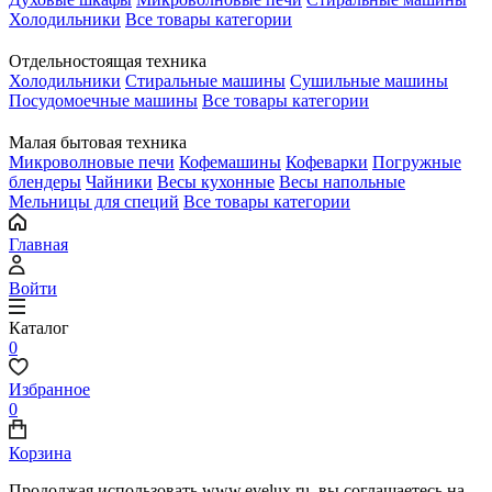
Холодильники
Все товары категории
Отдельностоящая техника
Холодильники
Стиральные машины
Сушильные машины
Посудомоечные машины
Все товары категории
Малая бытовая техника
Микроволновые печи
Кофемашины
Кофеварки
Погружные
блендеры
Чайники
Весы кухонные
Весы напольные
Мельницы для специй
Все товары категории
Главная
Войти
Каталог
0
Избранное
0
Корзина
Продолжая использовать www.evelux.ru, вы соглашаетесь на