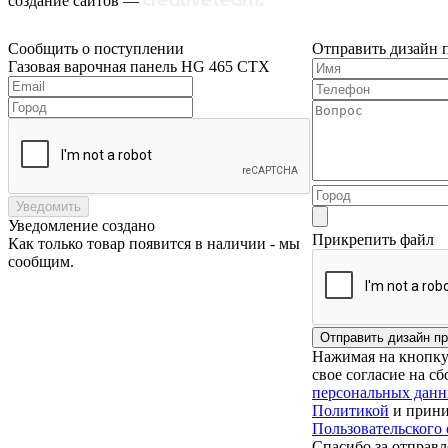
создание сайтов —
Сообщить о поступлении
Отправить дизайн 
Газовая варочная панель HG 465 CTX
Уведомить
Уведомление создано
Прикрепить файл
Как только товар появится в наличии - мы
сообщим.
Нажимая на кнопку 
свое согласие на с
персональных дан
Политикой
и прини
Пользовательского
Спасибо за отправл