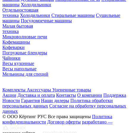
машины
Холодильники
Отдельностоящая
техника
Холодильники
Стиральные машины
Сушильные
машины
Посудомоечные машины
Малая бытовая
техника
Микроволновые печи
Кофемашины
Кофеварки
Погружные блендеры
Чайники
Весы кухонные
Весы напольные
Мельницы для специй
Комплекты
Аксессуары
Уцененные товары
Акции
Доставка и оплата
Контакты
О компании
Поддержка
Новости
Гарантия
Наши дилеры
Политика обработки
персональных данных
Согласие на обработку персональных
данных
© ООО Кёртинг РУС Все права защищены
Политика
конфиденциальности
Договор оферты
разработано —