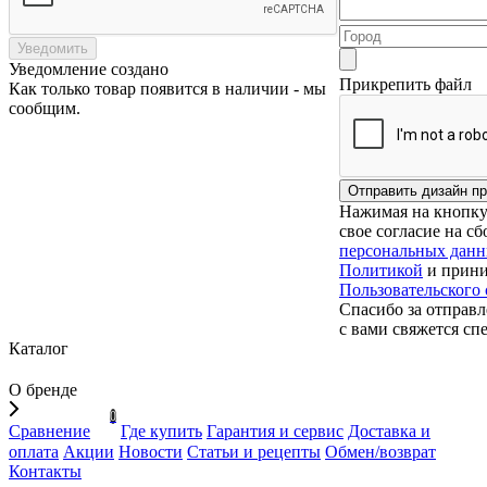
Уведомить
Уведомление создано
Прикрепить файл
Как только товар появится в наличии - мы
сообщим.
Нажимая на кнопку 
свое согласие на с
персональных дан
Политикой
и прини
Пользовательского
Спасибо за отправл
с вами свяжется сп
Каталог
О бренде
0
Сравнение
Где купить
Гарантия и сервис
Доставка и
оплата
Акции
Новости
Статьи и рецепты
Обмен/возврат
Контакты