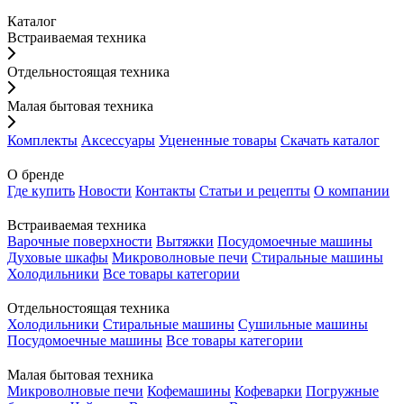
Каталог
Встраиваемая техника
Отдельностоящая техника
Малая бытовая техника
Комплекты
Аксессуары
Уцененные товары
Скачать каталог
О бренде
Где купить
Новости
Контакты
Статьи и рецепты
О компании
Встраиваемая техника
Варочные поверхности
Вытяжки
Посудомоечные машины
Духовые шкафы
Микроволновые печи
Стиральные машины
Холодильники
Все товары категории
Отдельностоящая техника
Холодильники
Стиральные машины
Сушильные машины
Посудомоечные машины
Все товары категории
Малая бытовая техника
Микроволновые печи
Кофемашины
Кофеварки
Погружные