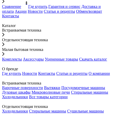
0
Сравнение
Где купить
Гарантия и сервис
Доставка и
оплата
Акции
Новости
Статьи и рецепты
Обмен/возврат
Контакты
Каталог
Встраиваемая техника
Отдельностоящая техника
Малая бытовая техника
Комплекты
Аксессуары
Уцененные товары
Скачать каталог
О бренде
Где купить
Новости
Контакты
Статьи и рецепты
О компании
Встраиваемая техника
Варочные поверхности
Вытяжки
Посудомоечные машины
Духовые шкафы
Микроволновые печи
Стиральные машины
Холодильники
Все товары категории
Отдельностоящая техника
Холодильники
Стиральные машины
Сушильные машины