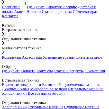
0
Сравнение
Где купить
Гарантия и сервис
Доставка и
оплата
Акции
Новости
Статьи и рецепты
Обмен/возврат
Контакты
Каталог
Встраиваемая техника
Отдельностоящая техника
Малая бытовая техника
Комплекты
Аксессуары
Уцененные товары
Скачать каталог
О бренде
Где купить
Новости
Контакты
Статьи и рецепты
О компании
Встраиваемая техника
Варочные поверхности
Вытяжки
Посудомоечные машины
Духовые шкафы
Микроволновые печи
Стиральные машины
Холодильники
Все товары категории
Отдельностоящая техника
Холодильники
Стиральные машины
Сушильные машины