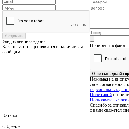
Уведомить
Уведомление создано
Прикрепить файл
Как только товар появится в наличии - мы
сообщим.
Нажимая на кнопку 
свое согласие на с
персональных дан
Политикой
и прини
Пользовательского
Спасибо за отправл
с вами свяжется сп
Каталог
О бренде