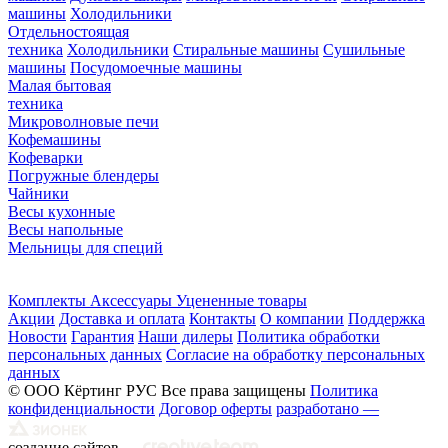
машины
Холодильники
Отдельностоящая
техника
Холодильники
Стиральные машины
Сушильные
машины
Посудомоечные машины
Малая бытовая
техника
Микроволновые печи
Кофемашины
Кофеварки
Погружные блендеры
Чайники
Весы кухонные
Весы напольные
Мельницы для специй
Комплекты
Аксессуары
Уцененные товары
Акции
Доставка и оплата
Контакты
О компании
Поддержка
Новости
Гарантия
Наши дилеры
Политика обработки
персональных данных
Согласие на обработку персональных
данных
© ООО Кёртинг РУС Все права защищены
Политика
конфиденциальности
Договор оферты
разработано —
создание сайтов —