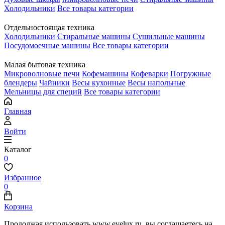
Холодильники
Все товары категории
Отдельностоящая техника
Холодильники
Стиральные машины
Сушильные машины
Посудомоечные машины
Все товары категории
Малая бытовая техника
Микроволновые печи
Кофемашины
Кофеварки
Погружные
блендеры
Чайники
Весы кухонные
Весы напольные
Мельницы для специй
Все товары категории
Главная
Войти
Каталог
0
Избранное
0
Корзина
Продолжая использовать www.evelux.ru, вы соглашаетесь на