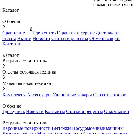
с вами свяжется сп
Каталог
О бренде
0
Сравнение
Где купить
Гарантия и сервис
Доставка и
оплата
Акции
Новости
Статьи и рецепты
Обмен/возврат
Контакты
Каталог
Встраиваемая техника
Отдельностоящая техника
Малая бытовая техника
Комплекты
Аксессуары
Уцененные товары
Скачать каталог
О бренде
Где купить
Новости
Контакты
Статьи и рецепты
О компании
Встраиваемая техника
Варочные поверхности
Вытяжки
Посудомоечные машины
Духовые шкафы
Микроволновые печи
Стиральные машины