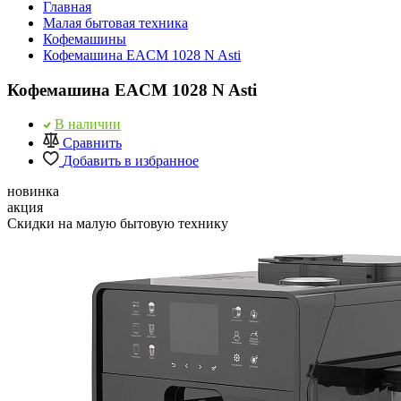
Главная
Малая бытовая техника
Кофемашины
Кофемашина EACM 1028 N Asti
Кофемашина EACM 1028 N Asti
В наличии
Сравнить
Добавить в избранное
новинка
акция
Скидки на малую бытовую технику