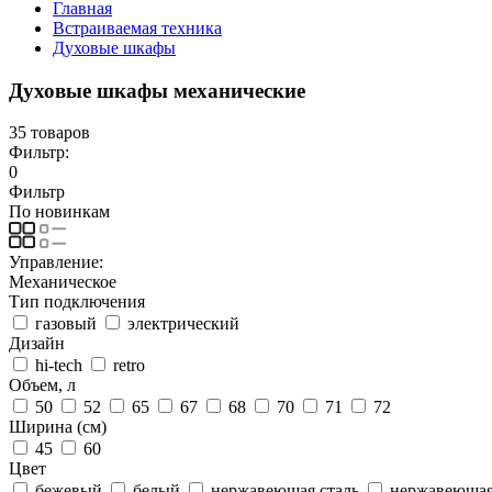
Главная
Встраиваемая техника
Духовые шкафы
Духовые шкафы механические
35 товаров
Фильтр:
0
Фильтр
По новинкам
Управление:
Механическое
Тип подключения
газовый
электрический
Дизайн
hi-tech
retro
Объем, л
50
52
65
67
68
70
71
72
Ширина (см)
45
60
Цвет
бежевый
белый
нержавеющая сталь
нержавеющая