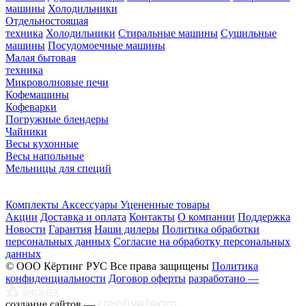
машины
Холодильники
Отдельностоящая
техника
Холодильники
Стиральные машины
Сушильные
машины
Посудомоечные машины
Малая бытовая
техника
Микроволновые печи
Кофемашины
Кофеварки
Погружные блендеры
Чайники
Весы кухонные
Весы напольные
Мельницы для специй
Комплекты
Аксессуары
Уцененные товары
Акции
Доставка и оплата
Контакты
О компании
Поддержка
Новости
Гарантия
Наши дилеры
Политика обработки
персональных данных
Согласие на обработку персональных
данных
© ООО Кёртинг РУС Все права защищены
Политика
конфиденциальности
Договор оферты
разработано —
создание сайтов —