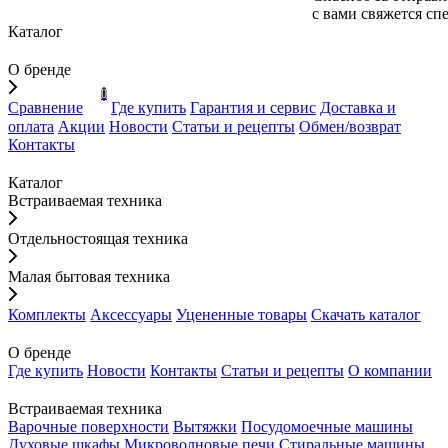
с вами свяжется сп
Каталог
О бренде
0
Сравнение
Где купить
Гарантия и сервис
Доставка и
оплата
Акции
Новости
Статьи и рецепты
Обмен/возврат
Контакты
Каталог
Встраиваемая техника
Отдельностоящая техника
Малая бытовая техника
Комплекты
Аксессуары
Уцененные товары
Скачать каталог
О бренде
Где купить
Новости
Контакты
Статьи и рецепты
О компании
Встраиваемая техника
Варочные поверхности
Вытяжки
Посудомоечные машины
Духовые шкафы
Микроволновые печи
Стиральные машины