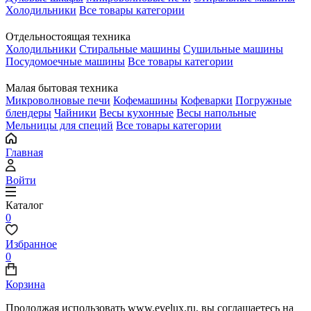
Холодильники
Все товары категории
Отдельностоящая техника
Холодильники
Стиральные машины
Сушильные машины
Посудомоечные машины
Все товары категории
Малая бытовая техника
Микроволновые печи
Кофемашины
Кофеварки
Погружные
блендеры
Чайники
Весы кухонные
Весы напольные
Мельницы для специй
Все товары категории
Главная
Войти
Каталог
0
Избранное
0
Корзина
Продолжая использовать www.evelux.ru, вы соглашаетесь на